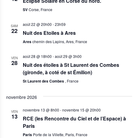
Eclipse Solaire en Corse du nord.
h
h
i
g
e
o
SV
Corse, France
a
n
e
n
août 22 @ 20h00
-
23h59
t
SAM
e
r
22
z
Nuit des Etoiles à Ares
i
u
Ares
chemin des Lapins, Ares, France
c
n
o
e
d
h
août 28 @ 18h00
-
août 29 @ 3h00
n
VEN
a
28
Nuit des étoiles à St Laurent des Combes
t
d
e
e
(gironde, à coté de st Émilion)
.
e
St Laurent des Combes
, France
e
v
t
novembre 2026
u
n
e
novembre 13 @ 8h00
-
novembre 15 @ 20h00
VEN
13
RCE (les Rencontre du Ciel et de l’Espace) à
s
a
Paris
É
Paris
Porte de la Villette, Paris, France
v