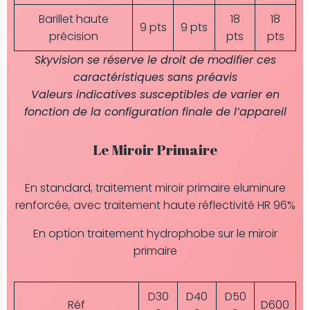
Barillet haute
18
18
9 pts
9 pts
précision
pts
pts
Skyvision se réserve le droit de modifier ces
caractéristiques sans préavis
Valeurs indicatives susceptibles de varier en
fonction de la configuration finale de l’appareil
Le Miroir Primaire
En standard, traitement miroir primaire eluminure
renforcée, avec traitement haute réflectivité HR 96%
En option traitement hydrophobe sur le miroir
primaire
D30
D40
D50
Réf
D600