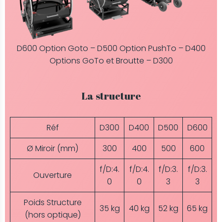
D600 Option Goto – D500 Option PushTo – D400
Options GoTo et Broutte – D300
La structure
Réf
D300
D400
D500
D600
Ø Miroir (mm)
300
400
500
600
f/D:4.
f/D:4.
f/D:3.
f/D:3.
Ouverture
0
0
3
3
Poids Structure
35 kg
40 kg
52 kg
65 kg
(hors optique)