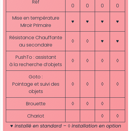
Réf
0
0
0
0
Mise en température
♥
♥
♥
♥
Miroir Primaire
Résistance Chauffante
◊
◊
♥
♥
au secondaire
PushTo : assistant
◊
◊
◊
◊
à la recherche d’objets
Goto :
Pointage et suivi des
◊
◊
◊
◊
objets
Brouette
◊
◊
◊
Chariot
◊
◊
♥ installé en standard – ◊ installation en option