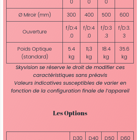
0
0
0
Ø Miroir (mm)
300
400
500
600
f/D:4
f/D:4
f/D:3
f/D:3.
Ouverture
.0
.0
.3
3
Poids Optique
5.4
11,3
18.4
35.6
(standard)
kg
kg
kg
kg
Skyvision se réserve le droit de modifier ces
caractéristiques sans préavis
Valeurs indicatives susceptibles de varier en
fonction de la configuration finale de l’appareil
Les Options
D30
D40
D50
D60