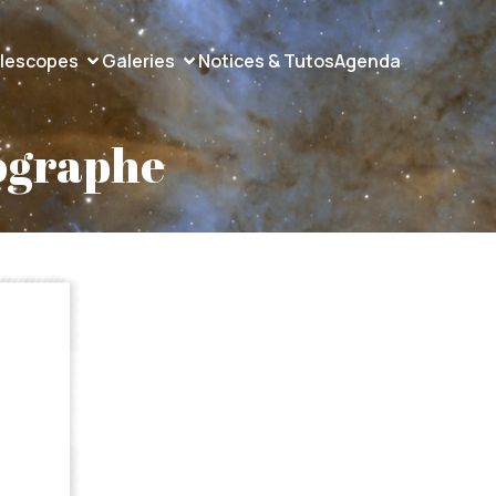
lescopes
Galeries
Notices & Tutos
Agenda
ographe